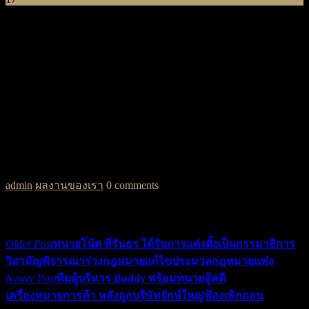
Jun
KK Legist รับหน้าที่ที่ปรึกษากฎหมาย BMW Barcelona
Motor อย่างเป็นทางการ
Kklegist ขอบคุณคุณกวิน ลีนุตพงษ์ ผู้อำนวยการฝ่ายขายและ
การตลาด บริษัท บาเซโลนา มอเตอร์ จำกัด (BMW Barcelona)
และทีมผู้บริหารที่วางใจใหัทีม KK Legist เป็นที่ปรึกษากฎหมาย
และทนายความประจำบริษัทครับ
admin
ผลงานของเรา
0 comments
Share:
Post
Older Post
ทนายโน้ต พีรันธร ได้รับการแต่งตั้งเป็นกรรมาธิการ
navigation
วิสามัญพิจารณาร่างกฎหมายแก้ไขประมวลกฎหมายแพ่ง
Newer Post
ทีมผู้บริหาร Buddy พร้อมทนายสู้คดี
เครื่องหมายการค้า หลังถูกบริษัทยักษ์ใหญ่ฟ้องเพิกถอน