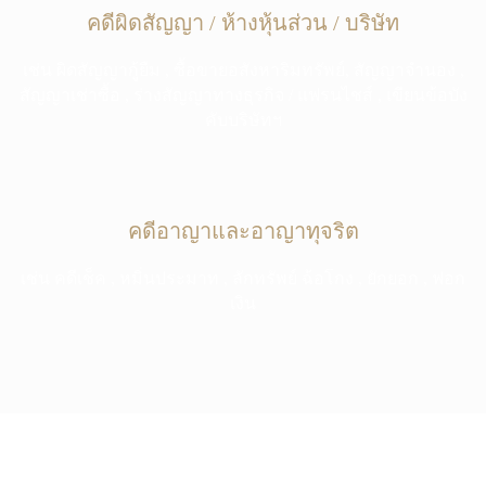
คดีผิดสัญญา / ห้างหุ้นส่วน / บริษัท
เช่น ผิดสัญญากู้ยืม , ซื้อขายอสังหาริมทรัพย์, สัญญาจํานอง ,
สัญญาเช่าซื้อ , ร่างสัญญาทางธุรกิจ / แฟรนไชส์ , เขียนข้อบัง
คับบริษัทฯ
คดีอาญาและอาญาทุจริต
เช่น คดีเช็ค , หมิ่นประมาท , ลักทรัพย์ ฉ้อโกง , ยักยอก , ฟอก
เงิน